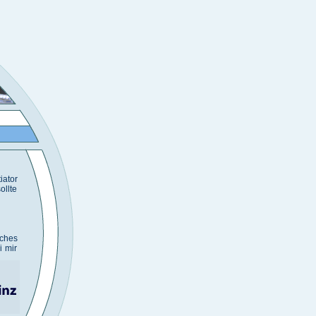
iator
ollte
sches
i mir