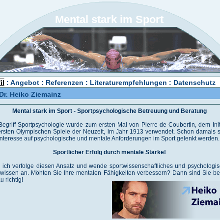
Mental stark im Sport
il
:
Angebot
:
Referenzen
:
Literaturempfehlungen
:
Datenschutz
 Dr. Heiko Ziemainz
Mental stark im Sport - Sportpsychologische Betreuung und Beratung
Begriff Sportpsychologie wurde zum ersten Mal von Pierre de Coubertin, dem Init
ersten Olympischen Spiele der Neuzeit, im Jahr 1913 verwendet. Schon damals s
Interesse auf psychologische und mentale Anforderungen im Sport gelenkt werden.
Sportlicher Erfolg durch mentale Stärke!
 ich verfolge diesen Ansatz und wende sportwissenschaftliches und psychologi
wissen an. Möhten Sie Ihre mentalen Fähigkeiten verbessern? Dann sind Sie be
 richtig!