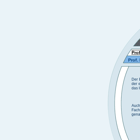
Prof
Prof.
Der 
der 
das 
Auch
Fach
genau